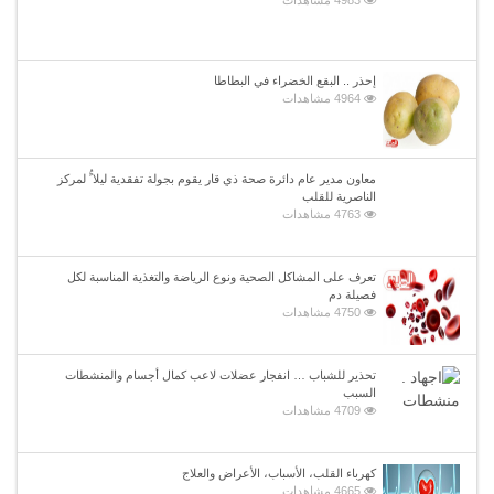
إحذر .. البقع الخضراء في البطاطا
4964 مشاهدات
معاون مدير عام دائرة صحة ذي قار يقوم بجولة تفقدية ليلا ًُ لمركز
الناصرية للقلب
4763 مشاهدات
تعرف على المشاكل الصحية ونوع الرياضة والتغذية المناسبة لكل
فصيلة دم
4750 مشاهدات
تحذير للشباب … انفجار عضلات لاعب كمال أجسام والمنشطات
السبب
4709 مشاهدات
كهرباء القلب، الأسباب، الأعراض والعلاج
4665 مشاهدات