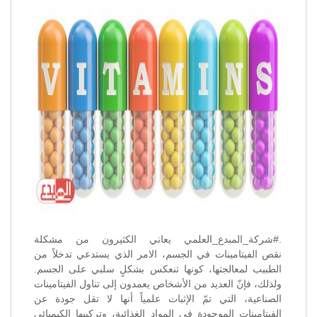
عن
الفيتامينات..
إحداها
يضرّ
بالكلى!
مغلقة
.#شركة_المبدع_العلمي يعاني الكثيرون من مشكلة
نقص الفيتامينات في الجسم، الامر الذي يستدعي تدخلاً من
الطبيب لمعالجتها، كونها تنعكس بشكلٍ سلبي على الجسم.
ولذلك، فإنّ العديد من الأشخاص يعمدون إلى تناول الفيتامينات
الصناعية، التي تمّ الإثبات علمياً أنها لا تقل جودة عن
الفيتامينات الموجودة في المواد الغذائية، وتركيبها الكيميائي