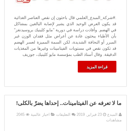
.#شركة_المبدع_العلمي قال باحثون إن نقص العناصر الغذائية
قد يكون العرض الوحيد الذي يشير لإصابة البالغين بمشاكل
في الهضم. وأفادت دراسة في دورية "مايو كلينيك بروسيدنغز"
بأن الأطباء يبحثون عادة عن أعراض مثل فقدان الوزن غير
المبرر أو النحافة الشديدة، لكن السمة المميزة لعسر الهضم
قد تكون نقص في مستويات الفيتامينات وغيرها من المغذيات
الدقيقة. وقال أستاذ الطب بمؤسسة مايو كلينيك، جوزيف
قراءة المزيد
ما لا تعرفه عن الفيتامينات.. إحداها يضرّ بالكلى!
على
المبدع
23 فبراير, 2019
التعليقات
اخبار عالمية
2045
ما
مشاهدات
لا
تعرفه