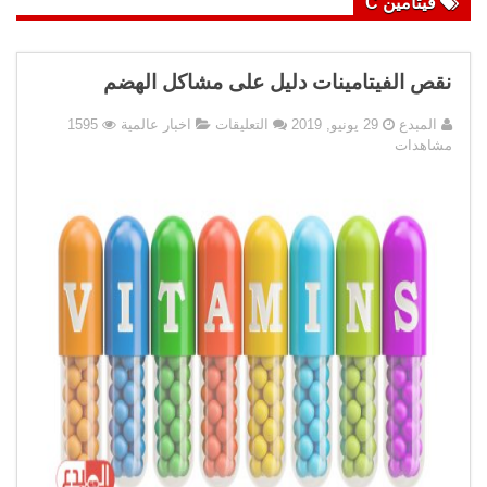
فيتامين C
نقص الفيتامينات دليل على مشاكل الهضم
على
المبدع
29 يونيو, 2019
التعليقات
اخبار عالمية
1595
نقص
مشاهدات
الفيتامينات
دليل
على
مشاكل
الهضم
مغلقة