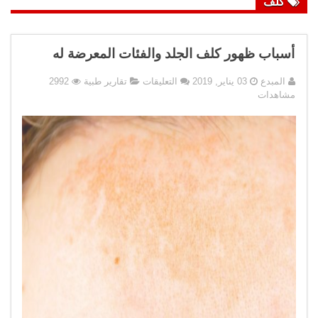
كلف
أسباب ظهور كلف الجلد والفئات المعرضة له
على
المبدع
03 يناير, 2019
التعليقات
تقارير طبية
2992
أسباب
مشاهدات
ظهور
كلف
الجلد
والفئات
المعرضة
له
مغلقة