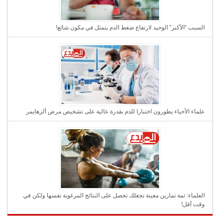
السبب “الأكبر” الوحيد لارتفاع ضغط الدم يتمثل في مكون شائع!
علماء الأحياء يطورون اختبارا للدم بقدرة عالية على تشخيص مرض ألزهايمر
العلماء: ثمة تمارين معينة تجعلك تحصل على النتائج المرغوبة نفسها ولكن في
وقت أقل!