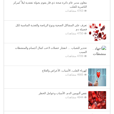
معاون مدير عام دائرة صحة ذي قار يقوم بجولة تفقدية ليلا ًُ لمركز
الناصرية للقلب
4763 مشاهدات
تعرف على المشاكل الصحية ونوع الرياضة والتغذية المناسبة لكل
فصيلة دم
4750 مشاهدات
تحذير للشباب … انفجار عضلات لاعب كمال أجسام والمنشطات
السبب
4709 مشاهدات
كهرباء القلب، الأسباب، الأعراض والعلاج
4665 مشاهدات
نقص ألبومين الدم، الأسباب وعوامل الخطر
4644 مشاهدات