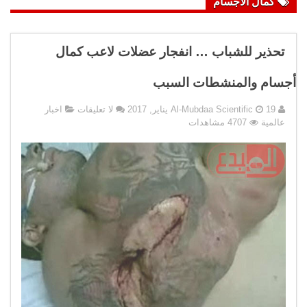
كمال الاجسام
تحذير للشباب … انفجار عضلات لاعب كمال
أجسام والمنشطات السبب
19 يناير, 2017
Al-Mubdaa Scientific
لا تعليقات
اخبار
عالمية
4707 مشاهدات