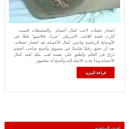
انفجار عضلات لاعب كمال أجسام.. والمنشطات السبب
أثارت قصة اللاعب الأمريكى "جيرك فالانتينو" قلقًا فى
الأوساط الرياضية ولاعبى كمال الأجسام بعد انفجار عضلاته،
بعد أن حقق رقمًا قياسيًا غير مسبوق وأصبح صاحب أضخم
ذراع فى العالم وأطلق على نفسه لقب ملك لعبة كمال
الأجسام وبدأ جذب الانتباه إليه وأصبح له معجبون
قراءة المزيد
احدث المواضيع