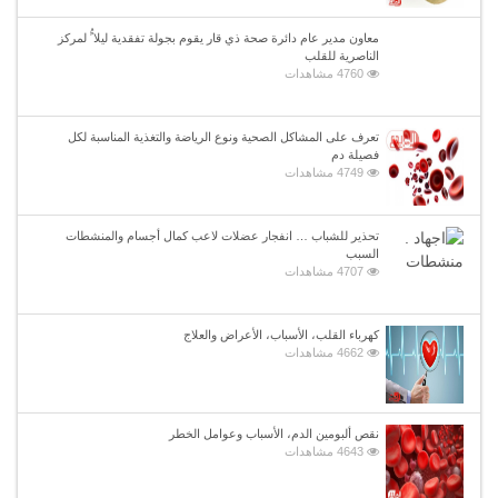
معاون مدير عام دائرة صحة ذي قار يقوم بجولة تفقدية ليلا ًُ لمركز
الناصرية للقلب
4760 مشاهدات
تعرف على المشاكل الصحية ونوع الرياضة والتغذية المناسبة لكل
فصيلة دم
4749 مشاهدات
تحذير للشباب … انفجار عضلات لاعب كمال أجسام والمنشطات
السبب
4707 مشاهدات
كهرباء القلب، الأسباب، الأعراض والعلاج
4662 مشاهدات
نقص ألبومين الدم، الأسباب وعوامل الخطر
4643 مشاهدات