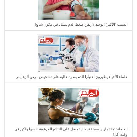
السبب “الأكبر” الوحيد لارتفاع ضغط الدم يتمثل في مكون شائع!
علماء الأحياء يطورون اختبارا للدم بقدرة عالية على تشخيص مرض ألزهايمر
العلماء: ثمة تمارين معينة تجعلك تحصل على النتائج المرغوبة نفسها ولكن في
وقت أقل!