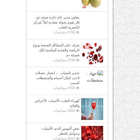
معاون مدير عام دائرة صحة ذي
قار يقوم بجولة تفقدية ليلا ًُ لمركز
الناصرية للقلب
4760 مشاهدات
تعرف على المشاكل الصحية ونوع
الرياضة والتغذية المناسبة لكل
فصيلة دم
4748 مشاهدات
تحذير للشباب … انفجار عضلات
لاعب كمال أجسام والمنشطات
السبب
4706 مشاهدات
كهرباء القلب، الأسباب، الأعراض
والعلاج
4660 مشاهدات
نقص ألبومين الدم، الأسباب
وعوامل الخطر
4643 مشاهدات