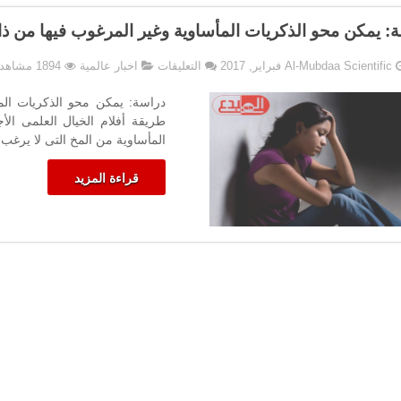
: يمكن محو الذكريات المأساوية وغير المرغوب فيها من ذا
على
Al-Mubdaa Scientific
التعليقات
اخبار عالمية
1894 مشاهدات
دراسة:
يمكن
دراسة: يمكن محو الذكريات الم
محو
طريقة أفلام الخيال العلمى الأ
الذكريات
المأساوية من المخ التى لا يرغب ف
المأساوية
وغير
قراءة المزيد
المرغوب
فيها
من
ذاكرة
الإنسان
مغلقة