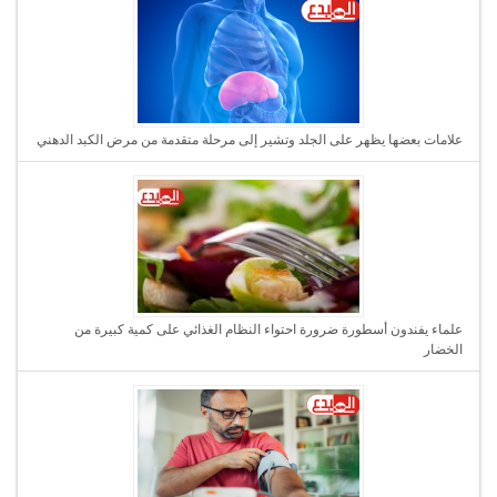
علامات بعضها يظهر على الجلد وتشير إلى مرحلة متقدمة من مرض الكبد الدهني
علماء يفندون أسطورة ضرورة احتواء النظام الغذائي على كمية كبيرة من
الخضار