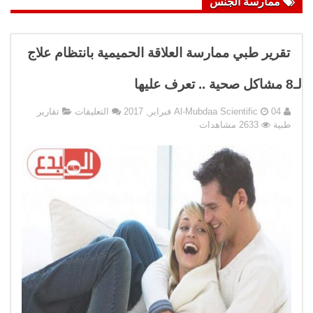
ممارسة الجنس
تقرير طبي ممارسة العلاقة الحميمية بانتظام علاج
لـ8 مشاكل صحية .. تعرف عليها
على
04 فبراير, 2017
Al-Mubdaa Scientific
التعليقات
تقارير
تقرير
طبية
2633 مشاهدات
طبي
ممارسة
العلاقة
الحميمية
بانتظام
علاج
لـ8
مشاكل
صحية
..
تعرف
عليها
مغلقة