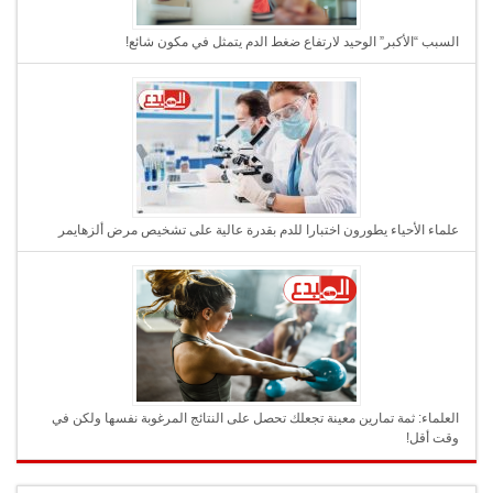
السبب “الأكبر” الوحيد لارتفاع ضغط الدم يتمثل في مكون شائع!
علماء الأحياء يطورون اختبارا للدم بقدرة عالية على تشخيص مرض ألزهايمر
العلماء: ثمة تمارين معينة تجعلك تحصل على النتائج المرغوبة نفسها ولكن في
وقت أقل!