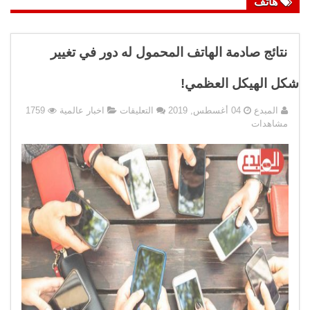
هاتف
نتائج صادمة الهاتف المحمول له دور في تغيير
شكل الهيكل العظمي!
على
المبدع
04 أغسطس, 2019
التعليقات
اخبار عالمية
1759
نتائج
مشاهدات
صادمة
الهاتف
المحمول
له
دور
في
تغيير
شكل
الهيكل
العظمي!
مغلقة