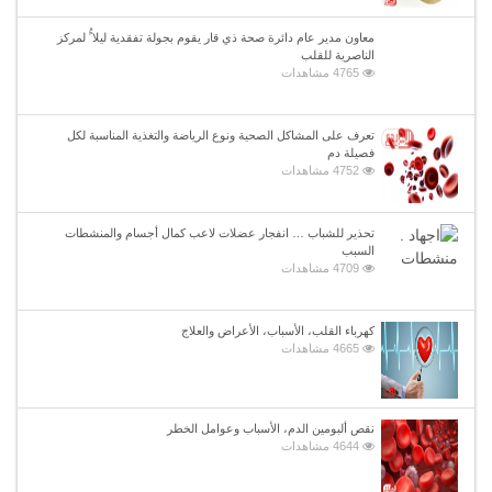
معاون مدير عام دائرة صحة ذي قار يقوم بجولة تفقدية ليلا ًُ لمركز
الناصرية للقلب
4765 مشاهدات
تعرف على المشاكل الصحية ونوع الرياضة والتغذية المناسبة لكل
فصيلة دم
4752 مشاهدات
تحذير للشباب … انفجار عضلات لاعب كمال أجسام والمنشطات
السبب
4709 مشاهدات
كهرباء القلب، الأسباب، الأعراض والعلاج
4665 مشاهدات
نقص ألبومين الدم، الأسباب وعوامل الخطر
4644 مشاهدات