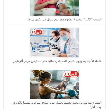
السبب “الأكبر” الوحيد لارتفاع ضغط الدم يتمثل في مكون شائع!
علماء الأحياء يطورون اختبارا للدم بقدرة عالية على تشخيص مرض ألزهايمر
العلماء: ثمة تمارين معينة تجعلك تحصل على النتائج المرغوبة نفسها ولكن في
وقت أقل!