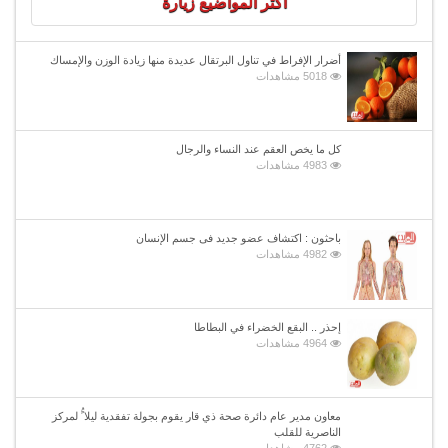
اكثر المواضيع زيارة
أضرار الإفراط في تناول البرتقال عديدة منها زيادة الوزن والإمساك
5018 مشاهدات
كل ما يخص العقم عند النساء والرجال
4983 مشاهدات
باحثون : اكتشاف عضو جديد فى جسم الإنسان
4982 مشاهدات
إحذر .. البقع الخضراء في البطاطا
4964 مشاهدات
معاون مدير عام دائرة صحة ذي قار يقوم بجولة تفقدية ليلا ًُ لمركز
الناصرية للقلب
4762 مشاهدات