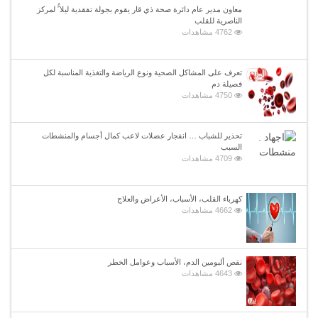
معاون مدير عام دائرة صحة ذي قار يقوم بجولة تفقدية ليلا ًُ لمركز
الناصرية للقلب
4762 مشاهدات
تعرف على المشاكل الصحية ونوع الرياضة والتغذية المناسبة لكل
فصيلة دم
4750 مشاهدات
تحذير للشباب … انفجار عضلات لاعب كمال أجسام والمنشطات
السبب
4709 مشاهدات
كهرباء القلب، الأسباب، الأعراض والعلاج
4662 مشاهدات
نقص ألبومين الدم، الأسباب وعوامل الخطر
4643 مشاهدات