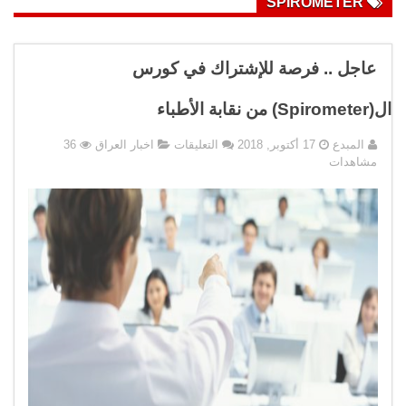
SPIROMETER
عاجل .. فرصة للإشتراك في كورس
ال(Spirometer) من نقابة الأطباء
على
المبدع
17 أكتوبر, 2018
التعليقات
اخبار العراق
36
عاجل
مشاهدات
..
فرصة
للإشتراك
في
كورس
ال(Spirometer)
من
نقابة
الأطباء
مغلقة