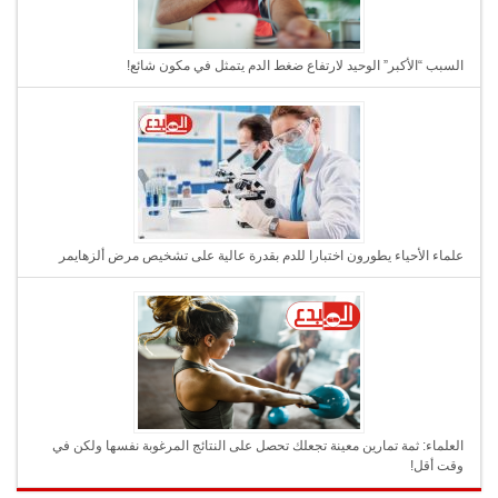
السبب “الأكبر” الوحيد لارتفاع ضغط الدم يتمثل في مكون شائع!
علماء الأحياء يطورون اختبارا للدم بقدرة عالية على تشخيص مرض ألزهايمر
العلماء: ثمة تمارين معينة تجعلك تحصل على النتائج المرغوبة نفسها ولكن في
وقت أقل!