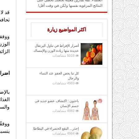
العلماء: ثمة تمارين معينة تجعلك تحصل على
النتائج المرغوبة نفسها ولكن في وقت أقل!
قد لا
تحافظ
اكثر المواضيع زيارة
أضرار الإفراط في تناول البرتقال
الزائ
عديدة منها زيادة الوزن والإمساك
5018 مشاهدات
اضرا
كل ما يخص العقم عند النساء
والرجال
4983 مشاهدات
الغذا
باحثون : اكتشاف عضو جديد فى
جسم الإنسان
والسك
4982 مشاهدات
ووفقً
إحذر .. البقع الخضراء في البطاطا
بنسبة 26٪ للإصابة بمرض السكري من النوع 2 مقارنة بأولئك الذين شربوا أقل
4964 مشاهدات