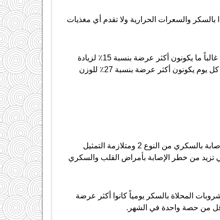
ا بالسكر والسعرات الحرارية ولا تقدم أي مغذيات
ووفقا لأحدث الدراسات أثبتت أن البالغين الذين يشربون المشروبات الغازية غالباً ما يكونون أكثر عرضة بنسبة 15٪ لزيادة
الوزن أو السمنة ، في حين أن البالغين الذين يتناولون مشروبًا صغيراً أو أكثر كل يوم يكونون أكثر عرضة بنسبة 27٪ للوزن
بالإضافة إلى التسبب في زيادة الوزن، ترتبط اضرار الصودا بزيادة مخاطر الإصابة بالسكري من النوع 2 ومتلازمة التمثيل
تي تزيد من خطر الإصابة بأمراض القلب والسكري
شروبات المحلاة بالسكر يومياً كانوا أكثر عرضة