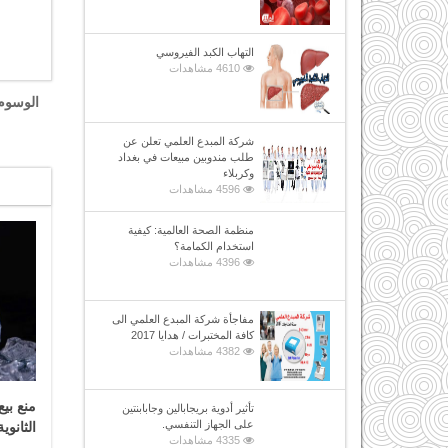
التهاب الكبد الفيروسي
4610 مشاهدات
الوسوم
شركة المبدع العلمي تعلن عن
طلب مندوبين مبيعات في بغداد
وكربلاء
4596 مشاهدات
منظمة الصحة العالمية: كيفية
استخدام الكمامة؟
4396 مشاهدات
مفاجأة شركة المبدع العلمي الى
كافة المختبرات / هدايا 2017
4382 مشاهدات
منع بي
تأثير أدوية بريجابالين وجابابنتين
على الجهاز التنفسي.
الثانو
4335 مشاهدات