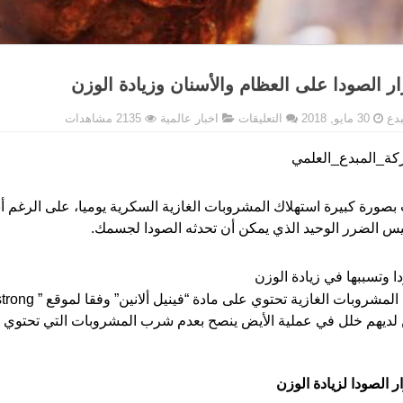
ر الصودا على العظام والأسنان وزيادة الوزن
على
بدع
30 مايو, 2018
التعليقات
اخبار عالمية
2135 مشاهدات
أضرار
الصودا
ة_المبدع_العلمي
على
العظام
والأسنان
بصورة كبيرة استهلاك المشروبات الغازية السكرية يوميا، على الرغم أن
وزيادة
يس الضرر الوحيد الذي يمكن أن تحدثه الصودا لجسمك.
الوزن
مغلقة
ا وتسببها في زيادة الوزن
لمشروبات الغازية تحتوي على مادة “فينيل ألانين” وفقا لموقع ”
strong
 لديهم خلل في عملية الأيض ينصح بعدم شرب المشروبات التي تحتوي ع
 الصودا لزيادة الوزن