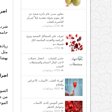
اضرا
معاون مدير عام دائرة صحة ذي
قار يقوم بجولة تفقدية ليلا ًُ لمركز
الناصرية للقلب
شرب ا
4762 مشاهدات
حامض 
تعرف على المشاكل الصحية ونوع
الرياضة والتغذية المناسبة لكل
فصيلة دم
زيادة
4750 مشاهدات
مثل ا
بهشا
تحذير للشباب … انفجار عضلات
لاعب كمال أجسام والمنشطات
السبب
4709 مشاهدات
اضرار
كهرباء القلب، الأسباب، الأعراض
والعلاج
4662 مشاهدات
الصود
من طب
الموج
نقص ألبومين الدم، الأسباب
وعوامل الخطر
4643 مشاهدات