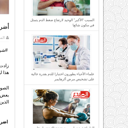
السبب “الأكبر” الوحيد لارتفاع ضغط الدم يتمثل
في مكون شائع!
أضرا
الم
.
#شرك
زادت 
هذا ل
علماء الأحياء يطورون اختبارا للدم بقدرة عالية
على تشخيص مرض ألزهايمر
الصود
بعض ا
الذين
اضرار