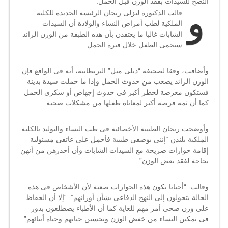
النصح للسيدات بفقد الوزن قبل الحمل
.
و
قالت الدكتورة ليزلى ريجان الرئيسة الجديدة للكلية
الملكية لطب أمراض النساء والولادة أن السيدات
الشابات غالبا ما يعتقدن بأن هذه الطبقة من الوزن الزائد
ستحمى الطفل خلال فترة الحمل
.
وأضافت، وفقا لصحيفة “ديلى ميل” البريطانية، أنه فى الواقع فإن
الوزن الزائد يصعب من حدوث الحمل وإذا ما حملت سيدة بدينة
فستكون معرضة لخطر أكبر فى حدوث إجهاض أو سكرى الحمل
كما أن ثمة فرصة أكبر لمعاناة طفلها من مشكلات صحية
.
وأوضحت ريجان الطبيبة الأخصائية فى طب النساء والتوليد بالكلية
الملكية بلندن “إننى بوصفى طبيبة فأحمل على عاتقى مسئولية
إقامة حوارات صريحة مع السيدات الشابات وأن أحذرهن من أنهن
بحاجة لفقد بعض الوزن”.
وقالت: “أحيانا تكون هذه الحوارات صعبة لأن الأشخاص فى هذه
الحالة يتحولون إلى النهج الدفاعى بشأن أوزانهم”. “إلا أن الحفاظ
على وزن صحى أمر مهم للغاية كما أن الأطباء يضطلعون بدور
فى تمكين النساء من خفض الوزن وتحسين حياتهم وحياة أبنائهم”.