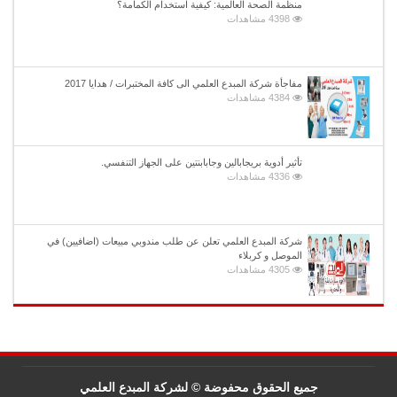
منظمة الصحة العالمية: كيفية استخدام الكمامة؟
4398 مشاهدات
مفاجأة شركة المبدع العلمي الى كافة المختبرات / هدايا 2017
4384 مشاهدات
تأثير أدوية بريجابالين وجابابنتين على الجهاز التنفسي.
4336 مشاهدات
شركة المبدع العلمي تعلن عن طلب مندوبي مبيعات (اضافيين) في
الموصل و كربلاء
4305 مشاهدات
جميع الحقوق محفوضة © لشركة المبدع العلمي