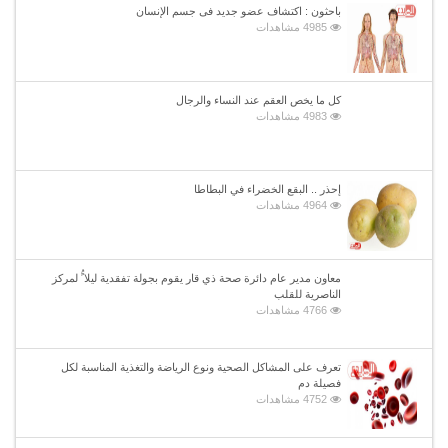
باحثون : اكتشاف عضو جديد فى جسم الإنسان
4985 مشاهدات
كل ما يخص العقم عند النساء والرجال
4983 مشاهدات
إحذر .. البقع الخضراء في البطاطا
4964 مشاهدات
معاون مدير عام دائرة صحة ذي قار يقوم بجولة تفقدية ليلا ًُ لمركز
الناصرية للقلب
4766 مشاهدات
تعرف على المشاكل الصحية ونوع الرياضة والتغذية المناسبة لكل
فصيلة دم
4752 مشاهدات