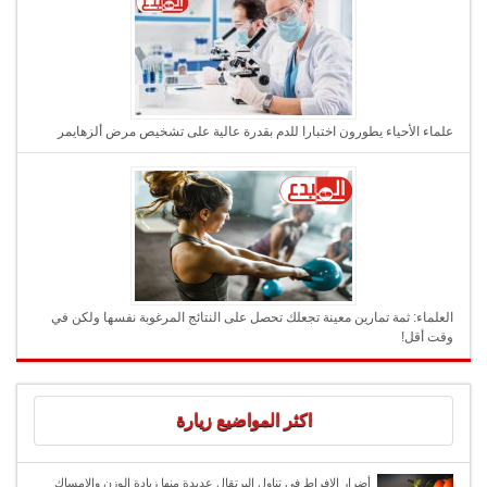
علماء الأحياء يطورون اختبارا للدم بقدرة عالية على تشخيص مرض ألزهايمر
العلماء: ثمة تمارين معينة تجعلك تحصل على النتائج المرغوبة نفسها ولكن في
وقت أقل!
اكثر المواضيع زيارة
أضرار الإفراط في تناول البرتقال عديدة منها زيادة الوزن والإمساك