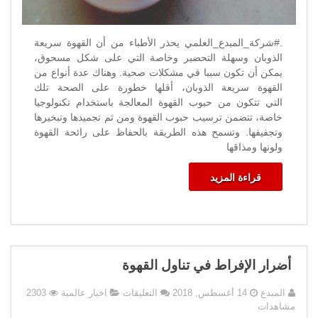
.#شركة_المبدع_العلمي يحذر الأطباء من أن القهوة سريعة
الذوبان وسهلة التحضير وخاصة التي على شكل مسحوق،
يمكن أن تكون سببا في مشكلات صحية. وهناك عدة أنواع من
القهوة سريعة الذوبان، أقلها خطورة على الصحة تلك
التي تتكون من حبوب القهوة المعالجة باستخدام تكنولوجيا
خاصة، تتضمن ترسيب حبوب القهوة ومن ثم تجميدها وتبخيرها
وتجفيفها. وتسمح هذه الطريقة بالحفاظ على رائحة القهوة
ولونها ومذاقها
قراءة المزيد
أضرار الإفراط في تناول القهوة
على
المبدع
14 أغسطس, 2018
التعليقات
اخبار عالمية
2303
أضرار
مشاهدات