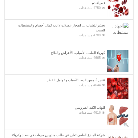
فصيلة دم
4750 مشاهدات
تحذير للشباب … انفجار عضلات لاعب كمال أجسام والمنشطات
السبب
4709 مشاهدات
كهرباء القلب، الأسباب، الأعراض والعلاج
4665 مشاهدات
نقص ألبومين الدم، الأسباب وعوامل الخطر
4644 مشاهدات
التهاب الكبد الفيروسي
4616 مشاهدات
شركة المبدع العلمي تعلن عن طلب مندوبين مبيعات في بغداد وكربلاء