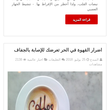
نبضات القلب، ولذا أحظر من الإفراط بها. - تنشيط الجهاز
العصبي
قراءة المزيد
اضرار القهوة في الحر تعرضك للإصابة بالجفاف
على
المبدع
25 يوليو, 2018
التعليقات
اخبار عالمية
2138
اضرار
مشاهدات
القهوة
في
الحر
تعرضك
للإصابة
بالجفاف
مغلقة