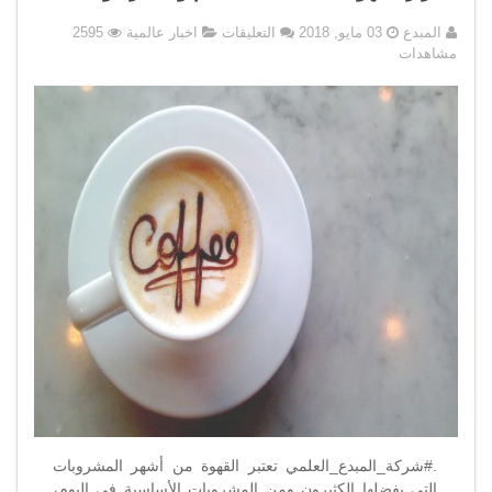
على
المبدع
03 مايو, 2018
التعليقات
اخبار عالمية
2595
اضرار
مشاهدات
القهوة
على
صحة
الجسم
والبشرة
والاطفال
مغلقة
.#شركة_المبدع_العلمي تعتبر القهوة من أشهر المشروبات
التى يفضلها الكثيرون ومن المشروبات الأساسية في اليوم،