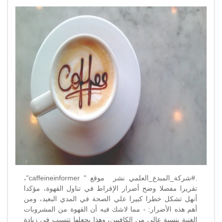
الإفراط
في
تناول
القهوة
مغلقة
.#شركة_المبدع_العلمي نشر موقع " caffeineinformer"،
تقريرا مفصلا وضح أضرار الإفراط في تناول القهوة، مؤكدا
أنهل تشكل خطرا كبيرا علي الصحة في المدي البعيد، ومن
أهم هذه الأضرار: - مما لاشك فيه أن القهوة من المشروبات
الغنية بنسبة عالي من الكافيين، وهذا يجعلها تتسبب في زيادة