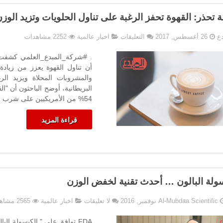
 تحذر: القهوة تحفز الرغبة على تناول الحلويات وتزيد الوز
على
دع
26 أغسطس, 2017
التعليقات
اخبار عالمية
2252 مشاهدات
دراسة
تحذر:
. #شركة_المبدع_العلمي كشفت د
القهوة
أن تناول القهوة يعزز من زياد
تحفز
والمشروبات المحلاة ويزيد الر
الرغبة
البريطانية، أوضح الباحثون أن "ا
على
54% من الأمريكيين على شرب القهوة يومياً،
تناول
الحلويات
قراءة المزيد
وتزيد
الوزن
مغلقة
ولة البالون … أحدث تقنية لخفض الوزن
Al-Mubdaa Scientific
لا تعليقات
اخبار عالمية
2565 مشاهدات
FDA توافق على " الكبسولة ال