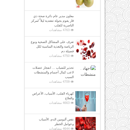
معاون مدير عام دائرة صحة ذي
قار يقوم بجولة تفقدية ليلا ًُ لمركز
الناصرية للقلب
4763 مشاهدات
تعرف على المشاكل الصحية ونوع
الرياضة والتغذية المناسبة لكل
فصيلة دم
4750 مشاهدات
تحذير للشباب … انفجار عضلات
لاعب كمال أجسام والمنشطات
السبب
4709 مشاهدات
كهرباء القلب، الأسباب، الأعراض
والعلاج
4663 مشاهدات
نقص ألبومين الدم، الأسباب
وعوامل الخطر
4644 مشاهدات