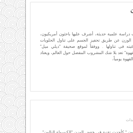
ن
راسة علمية حديثة، أشرف عليها باحثون أمريكيون،
ة الوزن عن طريق تحفيز الجسم على تناول الحلويات
غبته فى تناولها . ووفقاً لموقع صحيفة "ديلي ميل"
لقهوة" تعد بلا شك المشروب المفضل حول العالم، ويعتاد
بالون " كأحدث تقنية فى خفض الوزن "الكبسولة البالون"..