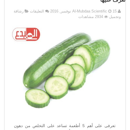
على
15 نوفمبر, 2016
Al-Mubdaa Scientific
التعليقات
رشاقة
5
وتجميل
2934 مشاهدات
أطعمة
تساعد
على
التخلص
من
دهون
البطن
..
تعرف
عليها
مغلقة
تعرفى على أهم 5 أطعمة تساعد على التخلص من دهون