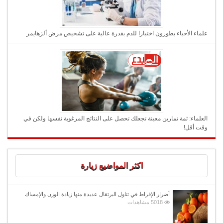
علماء الأحياء يطورون اختبارا للدم بقدرة عالية على تشخيص مرض ألزهايمر
العلماء: ثمة تمارين معينة تجعلك تحصل على النتائج المرغوبة نفسها ولكن في
وقت أقل!
اكثر المواضيع زيارة
أضرار الإفراط في تناول البرتقال عديدة منها زيادة الوزن والإمساك
5018 مشاهدات