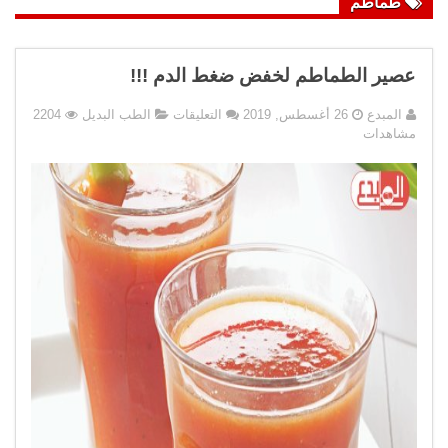
طماطم
عصير الطماطم لخفض ضغط الدم !!!
على
المبدع
26 أغسطس, 2019
التعليقات
الطب البديل
2204
عصير
مشاهدات
الطماطم
لخفض
ضغط
الدم
!!!
مغلقة