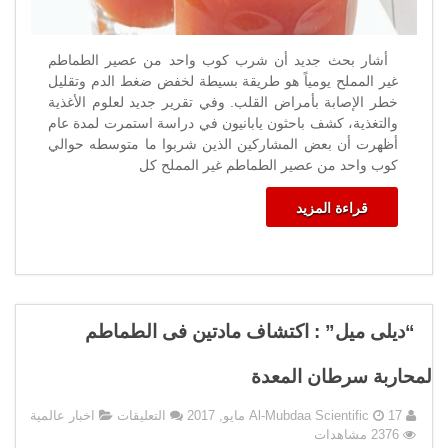
أشار بحث جديد أن شرب كوب واحد من عصير الطماطم
غير المملح يومياً هو طريقة بسيطة لخفض ضغط الدم وتقليل
خطر الإصابة بأمراض القلب. وفي تقرير جديد لعلوم الأغذية
والتغذية، كشف باحثون يابانيون في دراسة استمرت لمدة عام
أظهرت أن بعض المشاركين الذين شربوا ما متوسطه حوالي
كوب واحد من عصير الطماطم غير المملح كل
قراءة المزيد
“ديلى ميل” : اكتشاف مادتين فى الطماطم
لمحاربة سرطان المعدة
على
17 مايو, 2017
Al-Mubdaa Scientific
التعليقات
اخبار عالمية
“ديلى
2376 مشاهدات