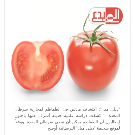
ميل”
:
اكتشاف
مادتين
فى
الطماطم
لمحاربة
سرطان
المعدة
مغلقة
"ديلى ميل": اكتشاف مادتين فى الطماطم لمحاربة سرطان
المعدة .كشفت دراسة علمية حديثة أشرف عليها باحثون
إيطاليون أن الطماطم يمكن أن تبطئ سرطان المعدة. ووفقاً
لموقع صحيفة "ديلى ميل" البريطانية أوضح