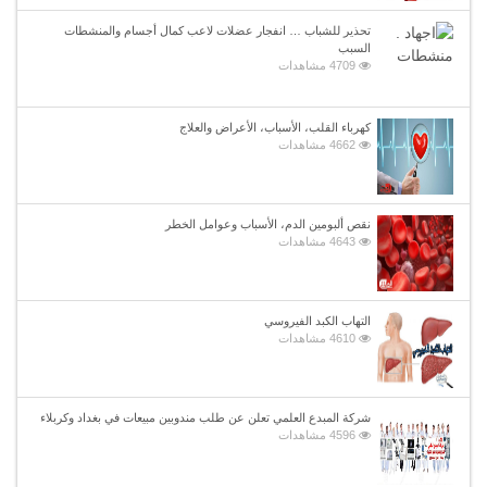
تحذير للشباب … انفجار عضلات لاعب كمال أجسام والمنشطات
السبب
4709 مشاهدات
كهرباء القلب، الأسباب، الأعراض والعلاج
4662 مشاهدات
نقص ألبومين الدم، الأسباب وعوامل الخطر
4643 مشاهدات
التهاب الكبد الفيروسي
4610 مشاهدات
شركة المبدع العلمي تعلن عن طلب مندوبين مبيعات في بغداد وكربلاء
4596 مشاهدات