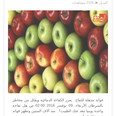
فوائد
البديل
2376 مشاهدات
التفاح
…
حرق
الدهون
وتعزيز
الكفاءة
الدماغية
وغيرها
مغلقة
فوائد مذهلة للتفاح.. يعزز الكفاءة الدماغية ويقلل من مخاطر
بالسرطان الأربعاء، 09 نوفمبر 2016 02:00 ص هل تفاحة
واحدة يوميا تبعد عنك الطبيب؟.. منذ آلاف السنين وتظهر فوائد