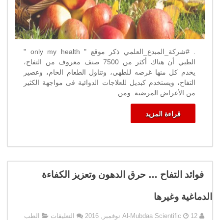
. #شركة_المبدع_العلمي ذكر موقع " only my health "
الطبي أن هناك أكثر من 7500 صنف معروف من التفاح،
يخدم كل منها غرضه للطهي، وتناول الطعام الخام، وعصير
التفاح، ويستخدم كبديل للعلاجات الدوائية فى مواجهة الكثير
من الأعراض المرضية. ومن
قراءة المزيد
فوائد التفاح … حرق الدهون وتعزيز الكفاءة
الدماغية وغيرها
على
12 نوفمبر, 2016
Al-Mubdaa Scientific
التعليقات
الطب