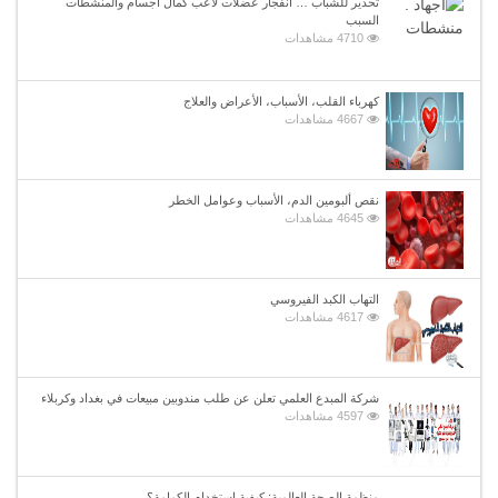
تحذير للشباب … انفجار عضلات لاعب كمال أجسام والمنشطات
السبب
4710 مشاهدات
كهرباء القلب، الأسباب، الأعراض والعلاج
4667 مشاهدات
نقص ألبومين الدم، الأسباب وعوامل الخطر
4645 مشاهدات
التهاب الكبد الفيروسي
4617 مشاهدات
شركة المبدع العلمي تعلن عن طلب مندوبين مبيعات في بغداد وكربلاء
4597 مشاهدات
منظمة الصحة العالمية: كيفية استخدام الكمامة؟