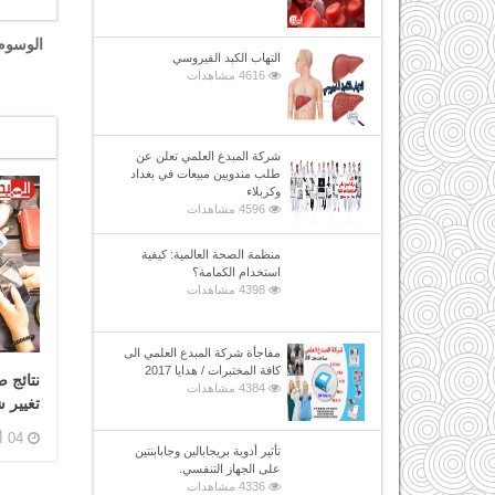
الوسوم
التهاب الكبد الفيروسي
4616 مشاهدات
شركة المبدع العلمي تعلن عن
طلب مندوبين مبيعات في بغداد
وكربلاء
4596 مشاهدات
منظمة الصحة العالمية: كيفية
استخدام الكمامة؟
4398 مشاهدات
مفاجأة شركة المبدع العلمي الى
كافة المختبرات / هدايا 2017
نتائج 
4384 مشاهدات
تغيير 
04 أغسطس, 2019
تأثير أدوية بريجابالين وجابابنتين
على الجهاز التنفسي.
4336 مشاهدات