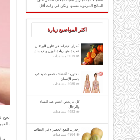
العلماء: ثمة تمارين معينة تجعلك تحصل على
النتائج المرغوبة نفسها ولكن في وقت أقل!
اكثر المواضيع زيارة
أضرار الإفراط في تناول البرتقال
عديدة منها زيادة الوزن والإمساك
5019 مشاهدات
باحثون : اكتشاف عضو جديد فى
جسم الإنسان
4985 مشاهدات
كل ما يخص العقم عند النساء
والرجال
4983 مشاهدات
نجح ف
بالعم
إحذر .. البقع الخضراء في البطاطا
4964 مشاهدات
ووفقا