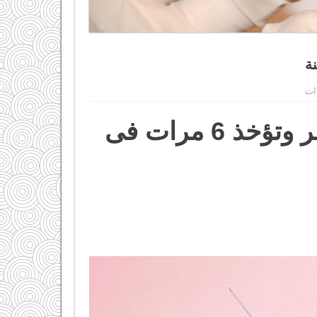
ابتكار حقنة تحمى من فقدان البصر وتؤخذ 6 مرات فى