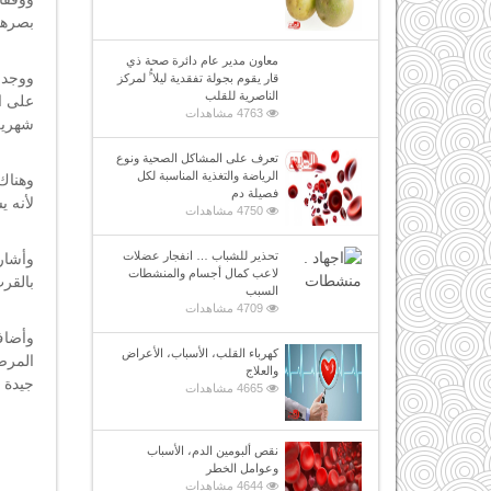
بصرهم
معاون مدير عام دائرة صحة ذي
ووجد 
قار يقوم بجولة تفقدية ليلا ًُ لمركز
الناصرية للقلب
4763 مشاهدات
شهرين،
تعرف على المشاكل الصحية ونوع
الرياضة والتغذية المناسبة لكل
فصيلة دم
لأنه 
4750 مشاهدات
تحذير للشباب … انفجار عضلات
وأشار
لاعب كمال أجسام والمنشطات
بالقر
السبب
4709 مشاهدات
وأضاف
كهرباء القلب، الأسباب، الأعراض
المرض
والعلاج
جيدة ب
4665 مشاهدات
نقص ألبومين الدم، الأسباب
وعوامل الخطر
4644 مشاهدات