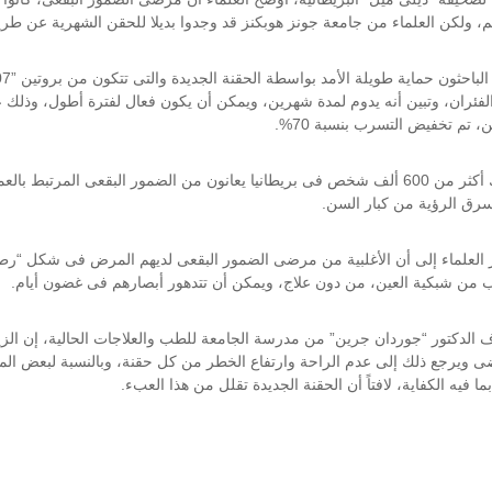
، ولكن العلماء من جامعة جونز هوبكنز قد وجدوا بديلا للحقن الشهرية عن ط
الباحثون حماية طويلة الأمد بواسطة الحقنة الجديدة والتى تتكون من بروتين
7”
 تم تخفيض التسرب بنسبة 70%.
وهناك أكثر من 600 ألف شخص فى بريطانيا يعانون من الضمور البقعى المرت
يسرق الرؤية من كبار السن.
 العلماء إلى أن الأغلبية من مرضى الضمور البقعى لديهم المرض فى شكل “رطب”
ب من شبكية العين، من دون علاج، ويمكن أن تتدهور أبصارهم فى غضون أيام.
 الدكتور “جوردان جرين” من مدرسة الجامعة للطب والعلاجات الحالية، إن الزيا
ى ويرجع ذلك إلى عدم الراحة وارتفاع الخطر من كل حقنة، وبالنسبة لبعض الم
ما فيه الكفاية، لافتاً أن الحقنة الجديدة تقلل من هذا العبء.