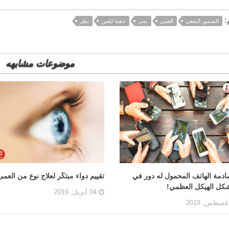
:
الضمور البقعي
العمى
بصر
حقنة للعين
نظر
موضوعات مشابهه
صادمة الهاتف المحمول له دور في
تقييم دواء مبتكَر لعلاج نوع من العمى
شكل الهيكل العظمي!
04 أبريل, 2019