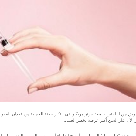
ريق من الباحثين جامعة جونز هوبكنز فى ابتكار حقنة للحماية من فقدان البصر
ر، لأن كبار السن أكثر عرضة لخطر العمى.
ً لصحيفة “ديلى ميل” البريطانية، أوضح العلماء أن مرضى الضمور البقعى، كانو