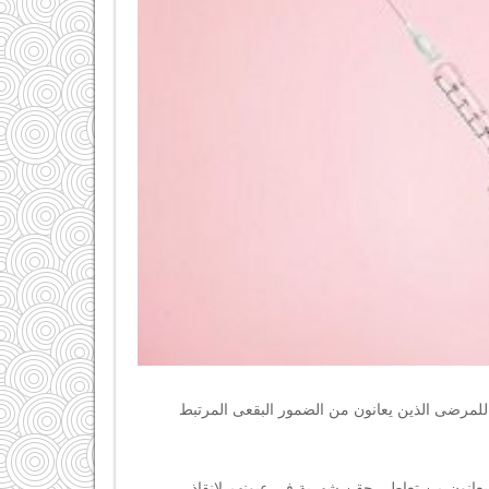
 للمرضى الذين يعانون من الضمور البقعى المرتبط
ا يعانون من تعاطى حقن شهرية فى عيونهم لإنقاذ