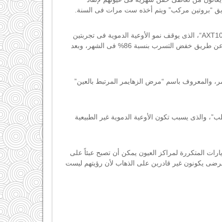
ريق “بروتين مركب” ويتم أخذه ست مرات فى السنة.
“AXT10
، الذى يوقف نمو الأوعية الدموية فى تجربتين
على الفئران، وتبين أنه يدوم لمدة شهرين، ويمكن أن يكون فعال لفترة أطول، وذلك عن طريق خفض التسرب بنسبة 86% فى الشهر، وبعد
بط بالعمر، والمعروف باسم “مرض الزهايمر المرتبط بالعين”
، والذى يسبب تكون الأوعية الدموية غير الطبيعية
رات المتكررة لمراكز العيون يمكن أن تصبح عبئاً على
رضى يكونون غير قادرين على الذهاب لأن رؤيتهم ليست