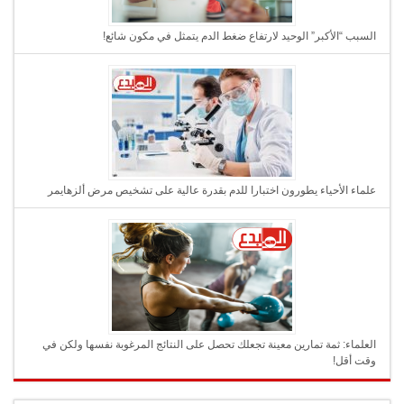
السبب “الأكبر” الوحيد لارتفاع ضغط الدم يتمثل في مكون شائع!
علماء الأحياء يطورون اختبارا للدم بقدرة عالية على تشخيص مرض ألزهايمر
العلماء: ثمة تمارين معينة تجعلك تحصل على النتائج المرغوبة نفسها ولكن في
وقت أقل!