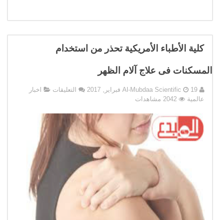
كلية الأطباء الأمريكية تحذر من استخدام
المسكنات فى علاج آلام الظهر
على
19 فبراير, 2017
Al-Mubdaa Scientific
التعليقات
اخبار
كلية
عالمية
2042 مشاهدات
الأطباء
الأمريكية
تحذر
من
استخدام
المسكنات
فى
علاج
آلام
الظهر
مغلقة