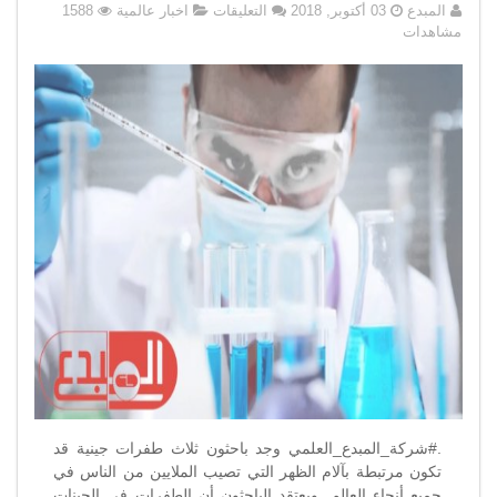
على
المبدع
03 أكتوبر, 2018
التعليقات
اخبار عالمية
1588
اكتشاف
مشاهدات
3
طفرات
جينية
ترتبط
بآلام
الظهر
مغلقة
.#شركة_المبدع_العلمي وجد باحثون ثلاث طفرات جينية قد
تكون مرتبطة بآلام الظهر التي تصيب الملايين من الناس في
جميع أنحاء العالم. ويعتقد الباحثون أن الطفرات في الجينات