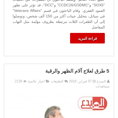
"SOX5" و"CCDC26/GSDMC" و"DCC"، قد تؤثر على تطور
العمود الفقري. وقام الباحثون في قسم "Veterans Affairs"
في سياتل، بتحليل جينات أكثر من 150 ألف شخص، وتوصلوا
إلى أن الطفرات الثلاث مرتبطة بظروف مؤلمة مثل التهاب
المفاصل
قراءة المزيد
5 طرق لعلاج آلام الظهر والرقبة
على
المبدع
07 فبراير, 2018
التعليقات
اخبار عالمية
2138
5
مشاهدات
طرق
لعلاج
آلام
الظهر
والرقبة
مغلقة